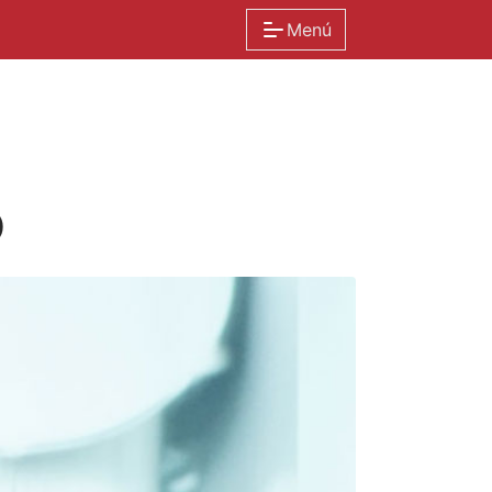
Menú
O