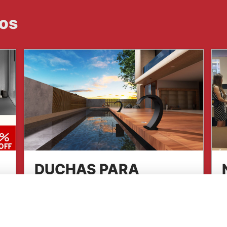
dos
DUCHAS PARA
PISCINAS IMEX
R
h
Imex diseña y fabrica grifería y
e
accesorios de máxima calidad.Y lo hace