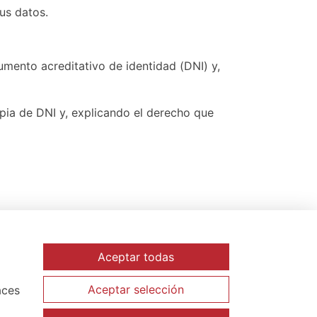
us datos.
mento acreditativo de identidad (DNI) y,
opia de DNI y, explicando el derecho que
Aceptar todas
tos en
www.aepd.es
, especialmente
Aceptar selección
aces