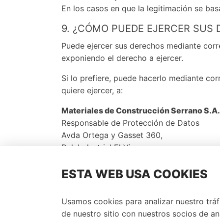
En los casos en que la legitimación se bas
9. ¿CÓMO PUEDE EJERCER SUS
Puede ejercer sus derechos mediante corre
exponiendo el derecho a ejercer.
Si lo prefiere, puede hacerlo mediante cor
quiere ejercer, a:
Materiales de Construcción Serrano S.A.
Responsable de Protección de Datos
Avda Ortega y Gasset 360,
Pol. Industrial El Viso
29006, Málaga
ESTA WEB USA COOKIES
Así mismo tiene derecho a presentar una 
cuando no se haya obtenido satisfacción e
Usamos cookies para analizar nuestro trá
10. SOBRE COOKIES
de nuestro sitio con nuestros socios de an