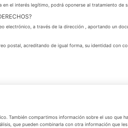
a en el interés legítimo, podrá oponerse al tratamiento de s
 DERECHOS?
o electrónico, a través de la dirección
, aportando un docu
reo postal, acreditando de igual forma, su identidad con c
reclamación ante la Agencia Española de Protección de Da
n el ejercicio de derechos.
fico. También compartimos información sobre el uso que h
álisis, que pueden combinarla con otra información que les