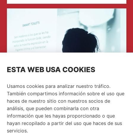
ESTA WEB USA COOKIES
EVENTO FORMATIVO
Usamos cookies para analizar nuestro tráfico.
También compartimos información sobre el uso que
ROCA SANITARIO
haces de nuestro sitio con nuestros socios de
análisis, que pueden combinarla con otra
Noviembre ha sido el mes escogido para dar
información que les hayas proporcionado o que
una nueva formación de Roca en nuestro...
hayan recopilado a partir del uso que haces de sus
servicios.