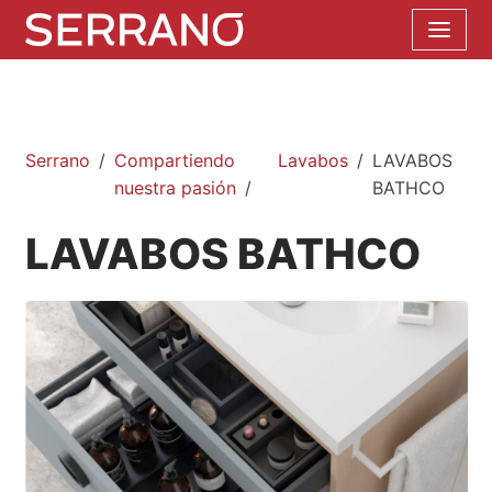
Serrano
Compartiendo
Lavabos
LAVABOS
nuestra pasión
BATHCO
LAVABOS BATHCO