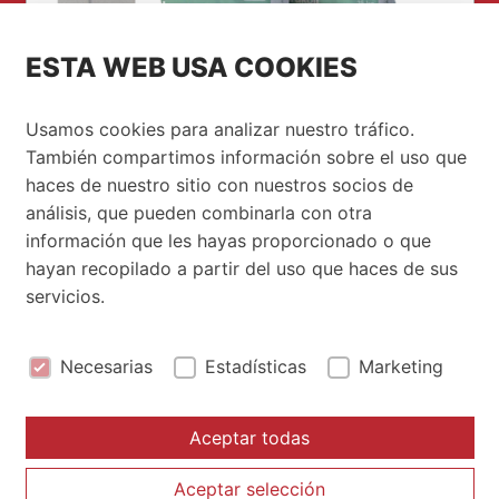
ESTA WEB USA COOKIES
PROMOCIÓN PRAGMA
Usamos cookies para analizar nuestro tráfico.
También compartimos información sobre el uso que
FLEX
haces de nuestro sitio con nuestros socios de
análisis, que pueden combinarla con otra
Hasta el próximo 20 de Marzo, acude a
información que les hayas proporcionado o que
Serrano y con la compra de 4...
hayan recopilado a partir del uso que haces de sus
servicios.
Necesarias
Estadísticas
Marketing
© 2026 Serrano. Todos los derechos reservados.
Aceptar todas
Aviso Legal
Aceptar selección