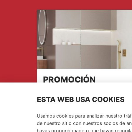
PROMOCIÓN
MAMPARAS ROCA
ESTA WEB USA COOKIES
Sí, como lo lees. En Serrano te lo
ponemos muy, muy fácil. ¡Te ayudamos
Usamos cookies para analizar nuestro trá
en...
de nuestro sitio con nuestros socios de an
hayas proporcionado o que hayan recopilad