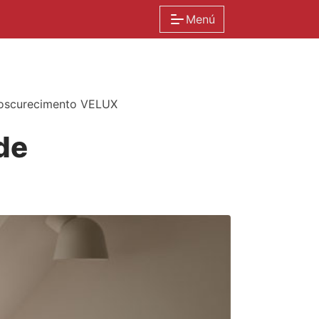
Menú
 oscurecimento VELUX
de