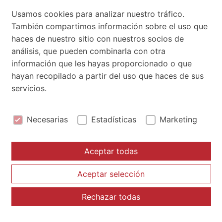
Usamos cookies para analizar nuestro tráfico.
También compartimos información sobre el uso que
FORMACIÓN
haces de nuestro sitio con nuestros socios de
HANSGROHE
análisis, que pueden combinarla con otra
información que les hayas proporcionado o que
Desde Materiales de Construcción Serrano
hayan recopilado a partir del uso que haces de sus
queremos dar las gracias a todos los que
servicios.
asistieron el...
Necesarias
Estadísticas
Marketing
© 2026 Serrano. Todos los derechos reservados.
Aceptar todas
Aviso Legal
Búsqueda:
Aceptar selección
Política de Privacidad
Rechazar todas
Política de Cookies
Buscar